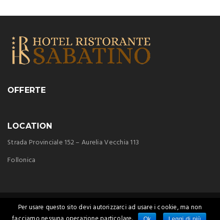
OFFERTE
LOCATION
Strada Provinciale 152 – Aurelia Vecchia 113
Follonica
Realizzato da Piramedia
Per usare questo sito devi autorizzarci ad usare i cookie, ma non
Credits by Immobiliare 2008 srl - P.IVA: 01590080493 - C.F.01590080493 - testi e
facciamo nessuna operazione particolare.
Ok
Leggi di più