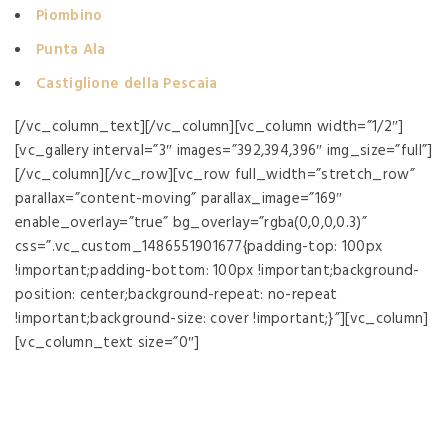
Piombino
Punta Ala
Castiglione della Pescaia
[/vc_column_text][/vc_column][vc_column width=”1/2″]
[vc_gallery interval=”3″ images=”392,394,396″ img_size=”full”]
[/vc_column][/vc_row][vc_row full_width=”stretch_row”
parallax=”content-moving” parallax_image=”169″
enable_overlay=”true” bg_overlay=”rgba(0,0,0,0.3)”
css=”.vc_custom_1486551901677{padding-top: 100px
!important;padding-bottom: 100px !important;background-
position: center;background-repeat: no-repeat
!important;background-size: cover !important;}”][vc_column]
[vc_column_text size=”0″]
Scoprite la bellezza delle
spiagge di Follonica, per una