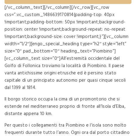
[/vc_column_text][/vc_column][/vc_row][vc_row
css=”.vc_custom_1486639170814{padding-top: 40px
!important;padding-bottom: 50px !important;background-
position: center !important;background-repeat: no-repeat
!important;background-size: cover !important;}”][vc_column
width=”1/2″][engo_special_heading type=”h2″ style=”left”
size=”0″ pad_bottom=”0″ heading_text=”Piombino”]
[vc_column_text size=”0″]All’estremità occidentale del
Golfo di Follonica troviamo la località di Piombino. Il paese
vanta antichissime origini etrusche ed è persino stato
capitale di un principato autonomo per quasi cinque secoli
dal 1399 al 1814.
Il borgo storico occupa la cima di un promontorio che si
estende nel mediterraneo proprio di fronte all’Isola d’Elba,
distante appena 10 km.
Per questo i collegamenti tra Piombino e l’isola sono molto
frequenti durante tutto l’anno. Ogni ora dal porto cittadino