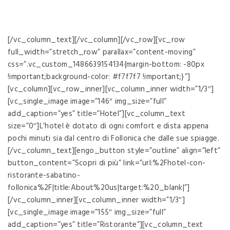
vacanza all’insegna del relax e
del divertimento!
[/vc_column_text][/vc_column][/vc_row][vc_row
full_width=”stretch_row” parallax=”content-moving”
css=”.vc_custom_1486639154134{margin-bottom: -80px
!important;background-color: #f7f7f7 !important;}”]
[vc_column][vc_row_inner][vc_column_inner width=”1/3″]
[vc_single_image image=”146″ img_size=”full”
add_caption=”yes” title=”Hotel”][vc_column_text
size=”0″]L’hotel è dotato di ogni comfort e dista appena
pochi minuti sia dal centro di Follonica che dalle sue spiagge.
[/vc_column_text][engo_button style=”outline” align=”left”
button_content=”Scopri di più” link=”url:%2Fhotel-con-
ristorante-sabatino-
follonica%2F|title:About%20us|target:%20_blank|”]
[/vc_column_inner][vc_column_inner width=”1/3″]
[vc_single_image image=”155″ img_size=”full”
add_caption=”yes” title=”Ristorante”][vc_column_text