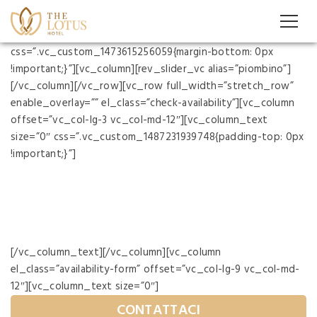
[vc_row full_width=”stretch_row_content_no_spaces”
el_class=”engo-table”
css=”.vc_custom_1473615256059{margin-bottom: 0px
!important;}”][vc_column][rev_slider_vc alias=”piombino”]
[/vc_column][/vc_row][vc_row full_width=”stretch_row”
enable_overlay=”” el_class=”check-availability”][vc_column
offset=”vc_col-lg-3 vc_col-md-12″][vc_column_text
size=”0″ css=”.vc_custom_1487231939748{padding-top: 0px
!important;}”]
CONTROLLA
PRENOTAZIONE
[/vc_column_text][/vc_column][vc_column
el_class=”availability-form” offset=”vc_col-lg-9 vc_col-md-
12″][vc_column_text size=”0″]
CONTATTACI