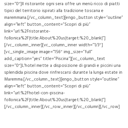
size=”0″]Il ristorante ogni sera offre un menù ricco di piatti
tipici del territorio ispirati alla tradizione toscana e
maremmana.[/vc_column_text][engo_button style=”outline”
align=”left” button_content=”Scopri di più”
link=”url:%2Fristorante-
follonica%2F|title:About%20us|target:%20_blank|”]
[/vc_column_inner][vc_column_inner width=”1/3″]
[vc_single_image image=”156″ img_size=”full”
add_caption=”yes” title=”Piscina”][vc_column_text
size=”0″]L’hotel mette a disposizione di grandi e piccini una
splendida piscina dove rinfrescarsi durante la lunga estate in
Maremma.[/vc_column_text][engo_button style=”outline”
align=”left” button_content=”Scopri di più”
link=”url:%2Fhotel-con-piscina-
follonica%2F|title:About%20us|target:%20_blank|”]
[/vc_column_inner][/vc_row_inner][/vc_column][/vc_row]